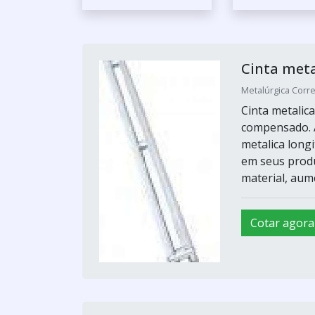
Cinta meta
Metalúrgica Corre
Cinta metalic
compensado. A
metalica long
em seus produ
material, aume
Cotar agora