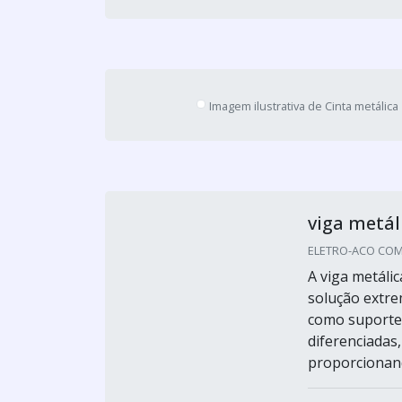
Imagem ilustrativa de Cinta metálica
viga metáli
ELETRO-ACO COME
A viga metáli
solução extr
como suporte d
diferenciadas
proporcionand