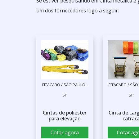
Se estiver pesquisando em Cinta metálica e
um dos fornecedores logo a seguir:
FITACABO / SÃO PAULO -
FITACABO / SÃO
SP
SP
Cintas de poliéster
Cinta de car
para elevação
catrac
Cotar agora
Cotar ag