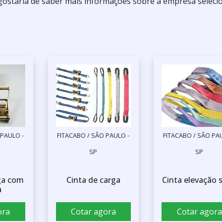
 gostaria de saber mais informações sobre a empresa seleci
 PAULO -
FITACABO / SÃO PAULO -
FITACABO / SÃO PA
SP
SP
ga com
Cinta de carga
Cinta elevação s
a
ora
Cotar agora
Cotar agora