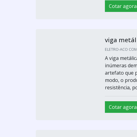
Cotar agora
viga metál
ELETRO-ACO COME
A viga metáli
inúmeras dema
artefato que 
modo, o produ
resistência, p
Cotar agora