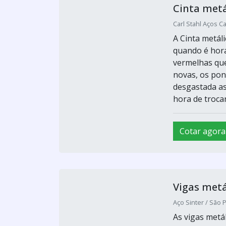
Cinta metá
Carl Stahl Aços C
A Cinta metáli
quando é hora
vermelhas que
novas, os pont
desgastada as
hora de trocar.
Cotar agora
Vigas metá
Aço Sinter / São 
As vigas met