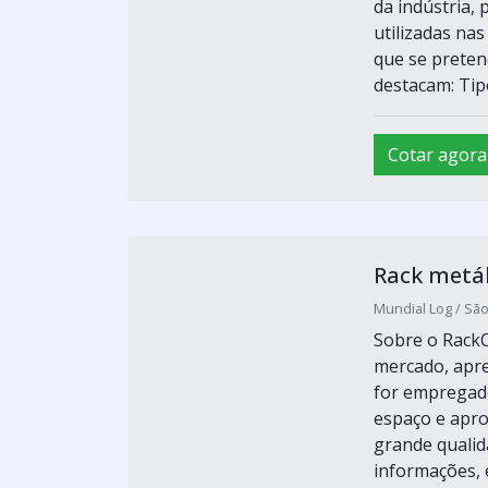
da indústria, 
utilizadas na
que se pretend
destacam: Tip
Cotar agora
Rack metál
Mundial Log / São
Sobre o RackO
mercado, apre
for empregado
espaço e apro
grande qualid
informações, 