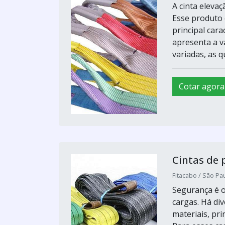
A cinta eleva
Esse produto
principal cara
apresenta a v
variadas, as q
Cotar agora
Cintas de 
Fitacabo / São Pau
Segurança é o
cargas. Há di
materiais, pr