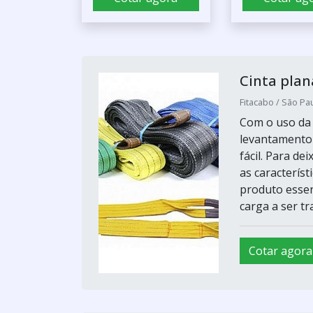
Cinta plan
Fitacabo / São Pau
Com o uso da c
levantamento 
fácil. Para d
as caracterís
produto essen
carga a ser tra
Cotar agora