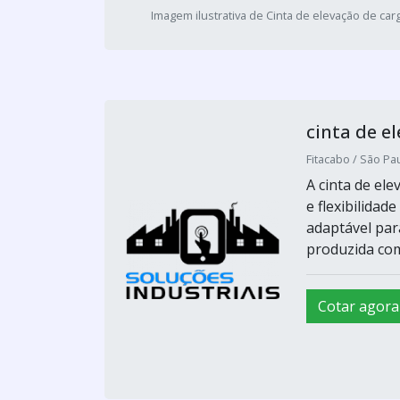
Imagem ilustrativa de Cinta de elevação de car
cinta de e
Fitacabo / São Pau
A cinta de el
e flexibilidad
adaptável par
produzida com
Cotar agora