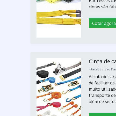
Para esses cas
cintas são fab
Cotar agora
Cinta de c
Fitacabo / São Pau
A cinta de ca
de facilitar 
muito utilizad
transporte de
além de ser de