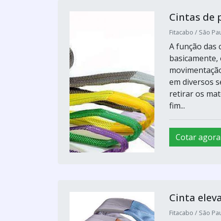
Cintas de 
Fitacabo / São Pau
A função das c
basicamente, 
movimentação 
em diversos 
retirar os ma
fim...
Cotar agora
Cinta elev
Fitacabo / São Pau