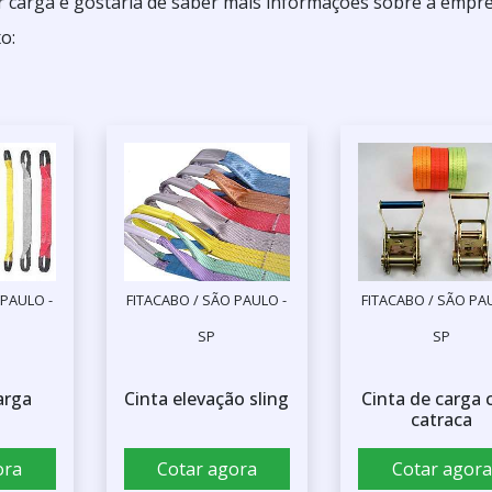
r carga e gostaria de saber mais informações sobre a empr
o:
 PAULO -
FITACABO / SÃO PAULO -
FITACABO / SÃO PA
SP
SP
arga
Cinta elevação sling
Cinta de carga
catraca
ora
Cotar agora
Cotar agora