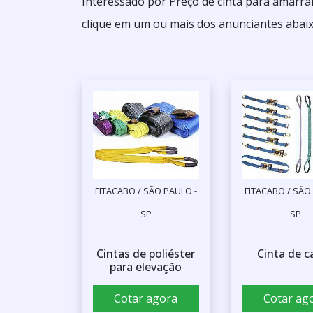
Interessado por Preço de cinta para amarra
clique em um ou mais dos anunciantes abaix
FITACABO / SÃO PAULO -
FITACABO / SÃO
SP
SP
Cintas de poliéster
Cinta de c
para elevação
Cotar agora
Cotar ag