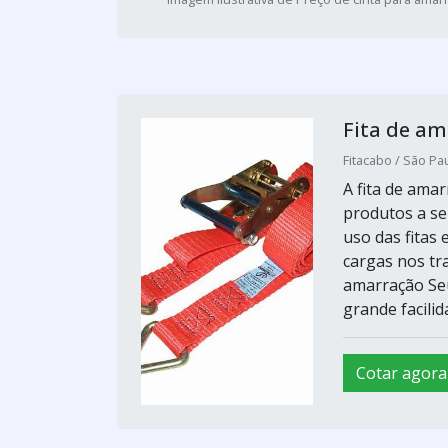
Fita de am
Fitacabo / São Pau
A fita de amar
produtos a s
uso das fitas
cargas nos tra
amarração Seu
grande facilida
Cotar agora