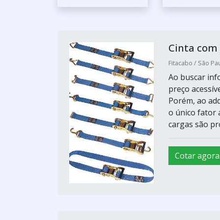
Cinta com 
Fitacabo / São Pau
Ao buscar inf
preço acessíve
Porém, ao adq
o único fator
cargas são pro
Cotar agora