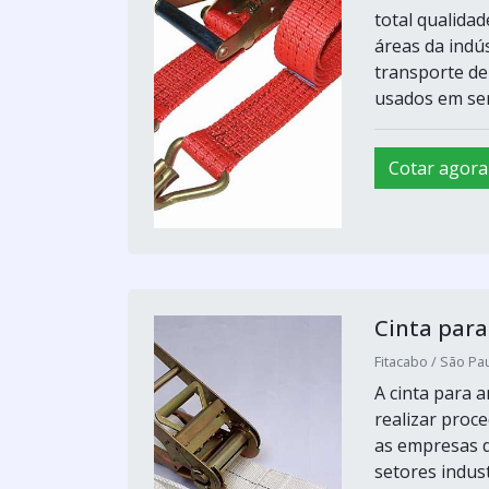
total qualida
áreas da indú
transporte de
usados em ser
Cotar agora
Cinta par
Fitacabo / São Pau
A cinta para 
realizar proc
as empresas d
setores indus