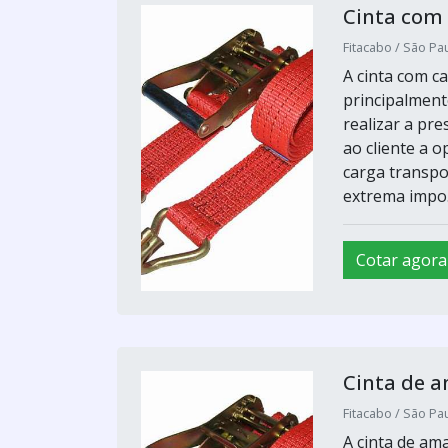
Cinta com
Fitacabo / São Pau
A cinta com c
principalment
realizar a pre
ao cliente a 
carga transpo
extrema impo.
Cotar agora
Cinta de a
Fitacabo / São Pau
A cinta de am