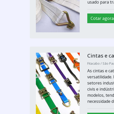
usado para tr
Cotar agora
Cintas e c
Fitacabo / São Pau
As cintas e c
versatilidade
setores indus
civis e indús
modelos, tend
necessidade do