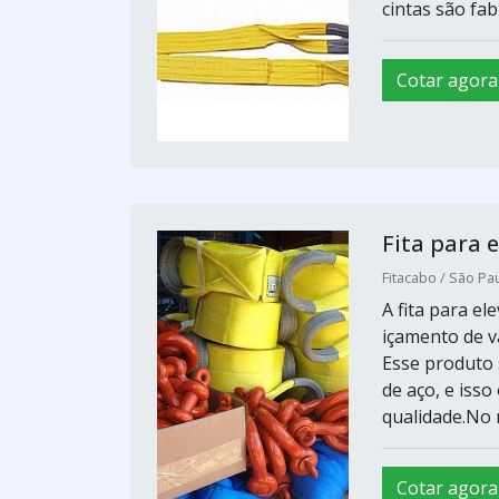
cintas são fab
Cotar agora
Fita para 
Fitacabo / São Pau
A fita para el
içamento de vá
Esse produto 
de aço, e iss
qualidade.No 
Cotar agora