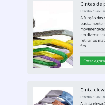
Cintas de 
Fitacabo / São Pau
A função das c
basicamente, 
movimentação 
em diversos 
retirar os ma
fim...
Cotar agora
Cinta elev
Fitacabo / São Pau
A cinta eleva