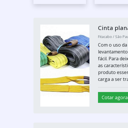
Cinta plan
Fitacabo / São Pau
Com o uso da c
levantamento 
fácil. Para d
as caracterís
produto essen
carga a ser tra
Cotar agora