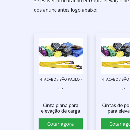
Se estiver procurando em Cinta elevação de
dos anunciantes logo abaixo:
FITACABO / SÃO PAULO -
FITACABO / SÃO
SP
SP
Cinta plana para
Cintas de po
elevação de carga
para elev
Cotar agora
Cotar ag