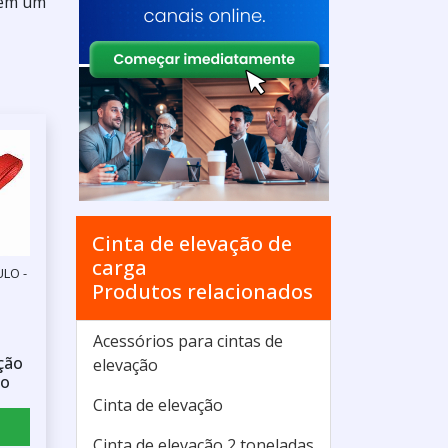
 em um
Cinta de elevação de
carga
ULO -
Produtos relacionados
Acessórios para cintas de
ção
elevação
ço
Cinta de elevação
Cinta de elevação 2 toneladas