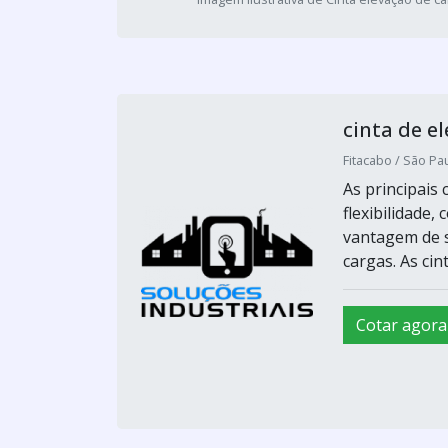
cinta de e
Fitacabo / São Pau
As principais 
flexibilidade
vantagem de s
cargas. As ci
Cotar agora