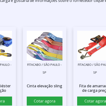
 carga e gostaria de informações sobre o fornecedor clique
 PAULO -
FITACABO / SÃO PAULO -
FITACABO / SÃO PA
SP
SP
liéster
Cinta elevação sling
Fita de amarra
ação
de carga pre
ora
Cotar agora
Cotar agora