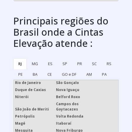
Principais regiões do
Brasil onde a Cintas
Elevação atende :
RJ
MG
ES
SP
PR
SC
RS
PE
BA
CE
GO e DF
AM
PA
Rio de Janeiro
São Gonçalo
Duque de Caxias
Nova Iguaçu
Niterói
Belford Roxo
Campos dos
São João de Meriti
Goytacazes
Petrópolis
Volta Redonda
Magé
Itaboraí
Mesquita
Nova Friburgo